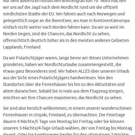
Auf dem äußersten nördlichen Breitengrad von 70° Nord machen
wir uns auf die Jagd nach dem Nordlicht rund um die offiziell
nördlichsten Städte der EU. Wir fahren auch nach Norwegen und
gelegentlich sogar an die Barentsee, wo man in Kontinentaleuropa
einfach nicht weiter nach Norden fahren kann. Da wir so weit im
Norden liegen, sind die Chancen, das Nordlicht zu sehen,
offensichtlich deutlich höher als in den meisten anderen Gebieten
Lapplands, Finnland.
Da wir Polarlichtjäger waren, lange bevor wir dieses Unternehmen
gründeten, haben wir Nordlichturlaube zusammengestellt, die
etwas ganz Besonderes sind. Wir haben ALLES über unseren Urlaub
aus der Sicht eines Polarlichtjägers handverlesen. Von den
Standorten über die Ferienhäuser bis hin zu den Aktivitäten und
allem dazwischen. Sobald Sie in Ivalo aus dem Flugzeug steigen,
möchten wir Ihre Chancen maximieren, das Nordlicht zu sehen.
Sie sind also herzlich willkommen, in einem unserer wunderschönen
Ferienhäuser in Utsjoki, Finnland, zu übernachten. Die Feiertage
dauern 4 Nächte/5 Tage von Montag bis Freitag oder Sie können
unseren 3-Nächte/4-Tage-Urlaub wählen, der von Freitag bis Montag
dauert. Oder Sie kombinieren beides für den ultimativen 7-Nächte-